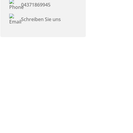
04371869945
Schreiben Sie uns