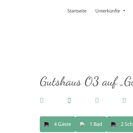
Startseite
Unterkünfte
Gutshaus O3 auf „G





4
 Gäste
1
 Bad
2
 Sc