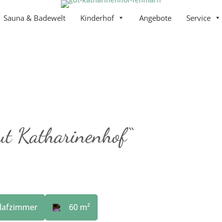
Sauna & Badewelt
Kinderhof
Angebote
Service
ut Katharinenhof“
hlafzimmer
60
 m²