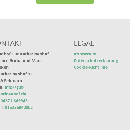
ONTAKT
LEGAL
enhof Gut Katharinenhof
Impressum
rence Burba und Marc
Datenschutzerklärung
eken
Cookie-Richtlinie
atharinenhof 13
69 Fehmarn
il:
info@gut-
arinenhof.de
:
04371-869945
il:
015256840002