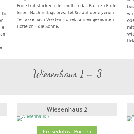
Ende frühstücken oder endlich das Buch zu Ende
bes
lesen. Nachmittags erwartet Sie auf der eigenen
 Es
wir
Terrasse nach Westen – direkt am eingezäunten
en.
obe
Hofteich – die Sonne.
die
mit
hen
Wic
Url
n.
Wiesenhaus 1 – 3
Wiesenhaus 2
Preise/Infos - Buchen