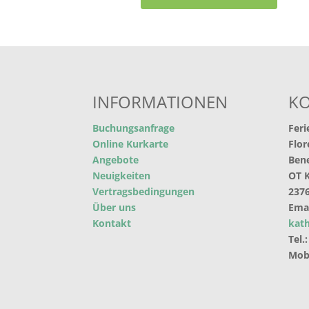
INFORMATIONEN
K
Buchungsanfrage
Feri
Online Kurkarte
Flo
Angebote
Ben
Neuigkeiten
OT K
Vertragsbedingungen
237
Über uns
Ema
Kontakt
kath
Tel.
Mob