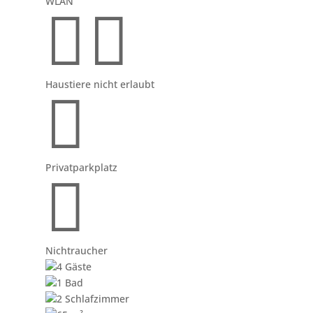
WLAN


Haustiere nicht erlaubt

Privatparkplatz

Nichtraucher
4
Gäste
1
Bad
2
Schlafzimmer