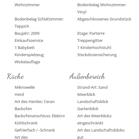
Wohnzimmer
Bodenbelag Wohnzimmer:
Vinyl
Bodenbelag Schlafzimmer:
Abgeschlossenes Grundstück
Teppich
Baujahr: 2009
Etage: Parterre
Einkaufsservice
Treppengitter
1 Babybett
1 Kinderhochstuhl
Kinderspielzeug
Steckdosensicherung
Wickelauflage
Küche
Außenbereich
Mikrowelle
Strand-Art: Sand
Herd
Meerblick
Art des Herdes: Ceran
Landschaftsblick
Backofen
Gartenblick
Backofenanschluss: Elektro
Art des Meerblicks:
Kühlschrank
eingeschränkt
Gefrierfach / -Schrank
Art des Landschaftsblicks:
Art des
gut